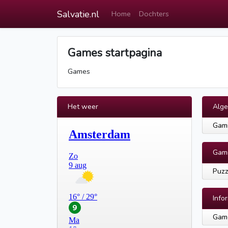
Salvatie.nl
Home
Dochters
Games startpagina
Games
Het weer
Alg
Gam
Gam
Puzz
Info
Game