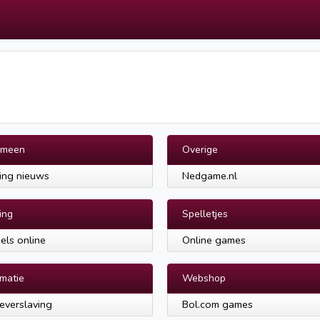
emeen
Overige
ing nieuws
Nedgame.nl
ing
Spelletjes
els online
Online games
rmatie
Webshop
verslaving
Bol.com games